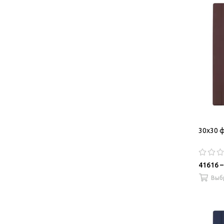
30х30 ф
41616 –
Выб