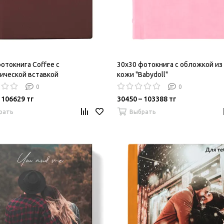
отокнига Coffee c
30х30 фотокнига с обложкой из 
ической вставкой
кожи "Babydoll"
0
0
 106629 тг
30450 – 103388 тг
рать
Выбрать