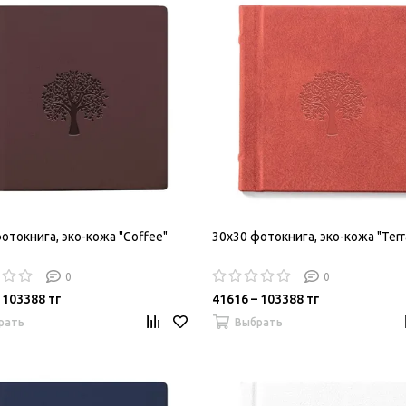
отокнига, эко-кожа "Coffee"
30х30 фотокнига, эко-кожа "Terr
0
0
 103388 тг
41616 – 103388 тг
рать
Выбрать