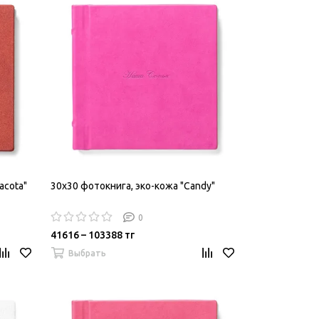
acota"
30х30 фотокнига, эко-кожа "Candy"
0
41616 – 103388 тг
Выбрать