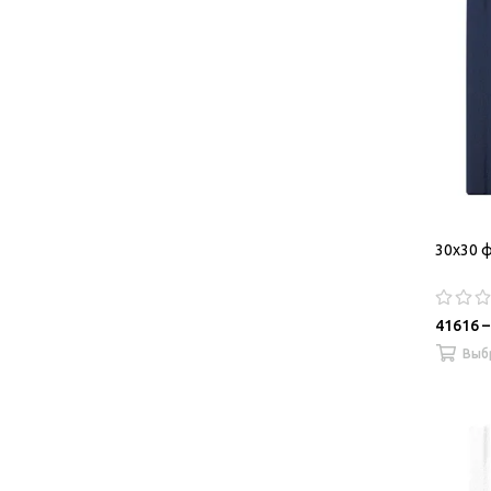
30х30 ф
41616 –
Выб