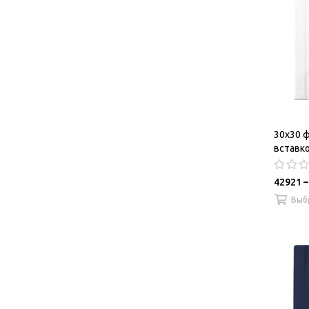
30х30 
вставк
42921 –
Выб