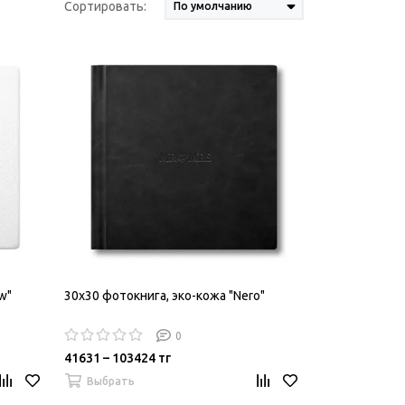
Сортировать:
w"
30х30 фотокнига, эко-кожа "Nero"
0
41631 – 103424 тг
Выбрать