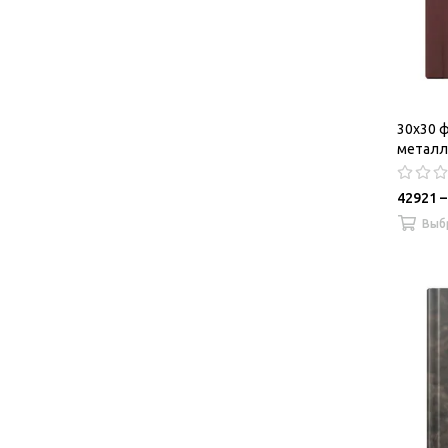
30х30 ф
металл
42921 –
Выб