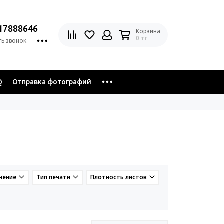
17888646
Корзина
0 тг
ть звонок
Q
Отправка фотографий
нение
Тип печати
Плотность листов