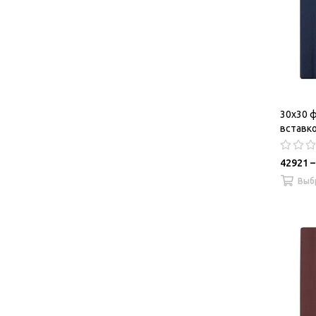
30х30 
вставк
42921 –
Выб