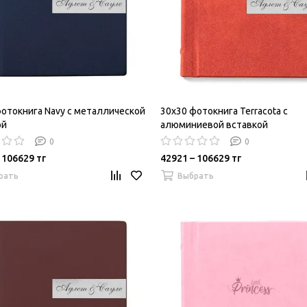
фотокнига Navy c металлической
30х30 фотокнига Terracota c
ой
алюминиевой вставкой
0
0
 106629 тг
42921 – 106629 тг
рать
Выбрать