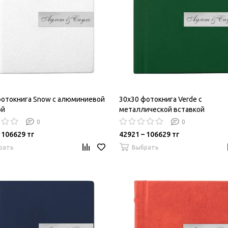
фотокнига Snow c алюминиевой
30х30 фотокнига Verde c
ой
металлической вставкой
0
0
 106629 тг
42921 – 106629 тг
рать
Выбрать