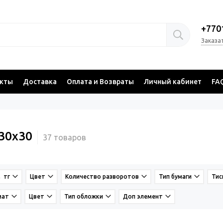
+770
Заказа
акты
Доставка
Оплата и Возвраты
Личный кабинет
FA
 30х30
, тг
Цвет
Количество разворотов
Тип бумаги
Тис
мат
Цвет
Тип обложки
Доп элемент