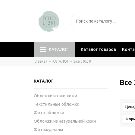
КАТАЛОГ
Каталог товаров
Конт
Главная
КАТАЛОГ
Все 30х30
Все
КАТАЛОГ
Обложки из эко-кожи
Текстильные обложки
Цена
Фото-обложки
Фор
Обложки из натуральной кожи
Фотожурналы