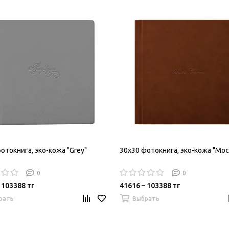
отокнига, эко-кожа "Grey"
30х30 фотокнига, эко-кожа "Moc
0
0
 103388 тг
41616 – 103388 тг
рать
Выбрать