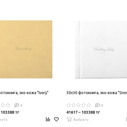
отокнига, эко-кожа "Ivory"
30х30 фотокнига, эко-кожа "Sno
0
0
 103388 тг
41617 – 103388 тг
рать
Выбрать