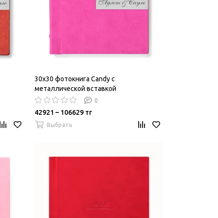
30х30 фотокнига Candy c
металлической вставкой
0
42921 – 106629 тг
Выбрать