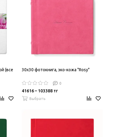
ой (все
30х30 фотокнига, эко-кожа "Rosy"
0
41616 – 103388 тг
Выбрать