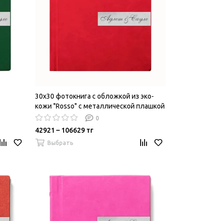
30х30 фотокнига с обложкой из эко-
кожи "Rosso" с металлической плашкой
0
42921 – 106629 тг
Выбрать