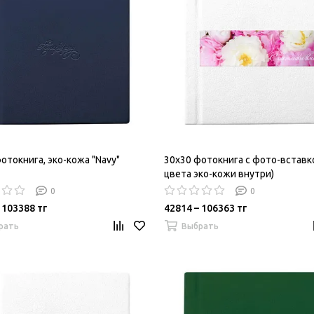
отокнига, эко-кожа "Navy"
30х30 фотокнига с фото-вставк
цвета эко-кожи внутри)
0
0
 103388 тг
42814 – 106363 тг
рать
Выбрать