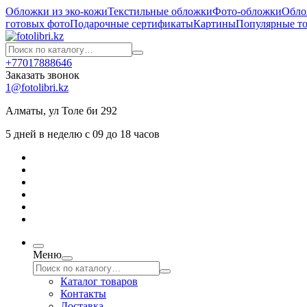
Обложки из эко-кожи
Текстильные обложки
Фото-обложки
Обло
готовых фото
Подарочные сертификаты
Картины
Популярные т
+77017888646
Заказать звонок
1@fotolibri.kz
Алматы, ул Толе би 292
5 дней в неделю с 09 до 18 часов
Меню
Каталог товаров
Контакты
Доставка