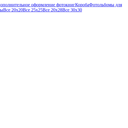
ополнительное оформление фотокниг
Короба
Фотольбомы для
мы
Все 20х20
Все 25х25
Все 20х28
Все 30х30