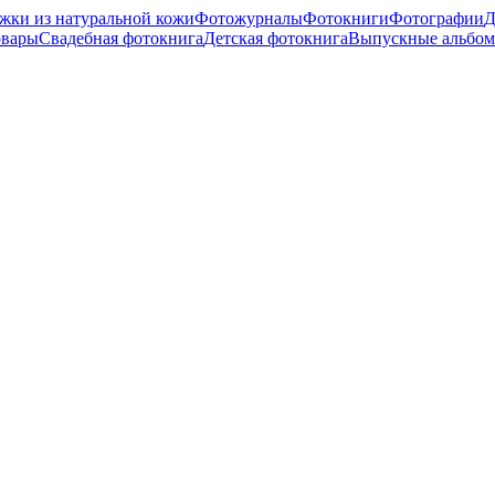
жки из натуральной кожи
Фотожурналы
Фотокниги
Фотографии
Д
овары
Свадебная фотокнига
Детская фотокнига
Выпускные альбо