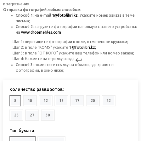
и загрязнения.
Отправка фотографий любым способом
:
Способ 1:
на
e-mail
1@fotolibri.kz
. Укажите номер заказа в теме
письма;
Способ 2:
загрузите фотографии напрямую с вашего устройства:
на
www.dropmefiles.com
Шаг 1: перетащите фотографии в поле, отмеченное кружком;
Шаг 2: в поле "КОМУ" укажите
1@fotolibri.kz;
Шаг 3: в поле "ОТ КОГО" укажите ваш телефон или номер заказа;
Шаг 4: Нажмите на стрелку ввода
;
Способ 3:
поместите ссылку на облако, где хранятся
фотографии, в окно ниже;
Количество разворотов:
8
10
12
15
17
20
22
25
27
30
Тип бумаги: