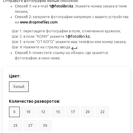
Отправьте фотографии любым способом
:
Способ 1:
на
e-mail
1@fotolibri.kz
. Укажите номер заказа в теме
письма;
Способ 2:
загрузите фотографии напрямую с вашего устройства:
на
www.dropmefiles.com
Шаг 1: перетащите фотографии в поле, отмеченное кружком;
Шаг 2: в поле "КОМУ" укажите
1@fotolibri.kz;
Шаг 3: в поле "ОТ КОГО" укажите ваш телефон или номер заказа;
Шаг 4: Нажмите на стрелку ввода
;
Способ 3:
поместите ссылку на облако, где хранятся
фотографии, в окно ниже;
Цвет:
белый
Количество разворотов:
8
10
12
15
17
20
22
25
27
30