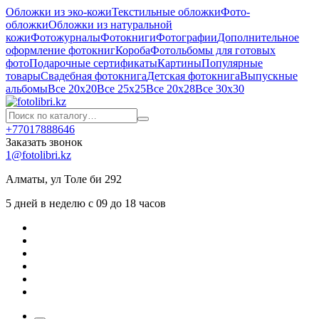
Обложки из эко-кожи
Текстильные обложки
Фото-
обложки
Обложки из натуральной
кожи
Фотожурналы
Фотокниги
Фотографии
Дополнительное
оформление фотокниг
Короба
Фотольбомы для готовых
фото
Подарочные сертификаты
Картины
Популярные
товары
Свадебная фотокнига
Детская фотокнига
Выпускные
альбомы
Все 20х20
Все 25х25
Все 20х28
Все 30х30
+77017888646
Заказать звонок
1@fotolibri.kz
Алматы, ул Толе би 292
5 дней в неделю с 09 до 18 часов