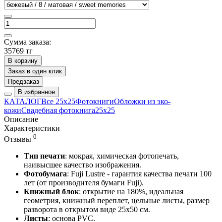
Сумма заказа:
35769 тг
В корзину
Заказ в один клик
Предзаказ
В избранное
КАТАЛОГ
Все 25х25
Фотокниги
Обложки из эко-
кожи
Свадебная фотокнига
25х25
Описание
Характеристики
0
Отзывы
Тип печати
: мокрая, химическая фотопечать,
наивысшее качество изображения.
Фотобумага
: Fuji Lustre - гарантия качества печати 100
лет (от производителя бумаги Fuji).
Книжный блок
: открытие на 180%, идеальная
геометрия, книжный переплет, цельные листы, размер
разворота в открытом виде 25х50 см.
Листы
: основа PVC.