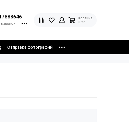
17888646
Корзина
0 тг
ть звонок
Q
Отправка фотографий