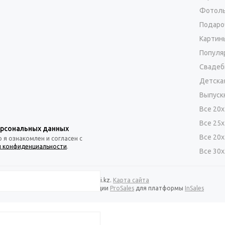
Фотоль
Подаро
Картин
Популя
Свадеб
Детска
Выпуск
Все 20
Все 25
ерсональных данных
Все 20
я ознакомлен и согласен с
и конфиденциальности
.
Все 30
2026 © fotolibri.kz.
Карта сайта
Сделано в студии
ProSales
для платформы
InSales