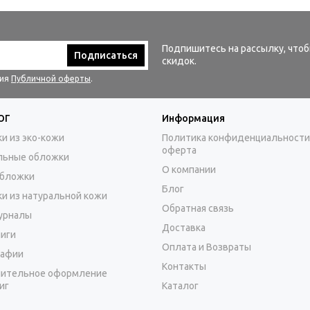
Подпишитесь на рассылку, чтоб
Подписаться
скидок.
вия
Публичной оферты
.
ОГ
Информация
и из эко-кожи
Политика конфиденциальности
оферта
льные обложки
О компании
бложки
Блог
и из натуральной кожи
Обратная связь
урналы
Доставка
иги
Оплата и Возвраты
афии
Контакты
ительное оформление
иг
Каталог