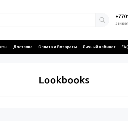
+770
Заказа
акты
Доставка
Оплата и Возвраты
Личный кабинет
FA
Lookbooks