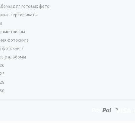
бомы для готовых фото
чные сертификаты
ы
рные товары
ная фотокнига
я фотокнига
ные альбомы
х20
х25
х28
х30