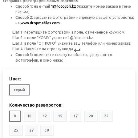
Отправка фотографий любым способом
:
Способ 1:
на
e-mail
1@fotolibri.kz
Укажите номер заказа в теме
письма;
Способ 2:
загрузите фотографии напрямую с вашего устройства:
на
www.dropmefiles.com
Шаг 1: перетащите фотографии в поле, отмеченное кружком;
Шаг 2: в поле "КОМУ" укажите 1@fotolibri.kz
Шаг 3: в поле "ОТ КОГО" укажите ваш телефон или номер заказа;
Шаг 4: Нажмите на стрелку ввода
;
Способ 3:
поместите ссылку на облако, где хранятся
фотографии, в окно ниже;
Цвет:
серый
Количество разворотов:
8
10
12
15
17
20
22
25
27
30