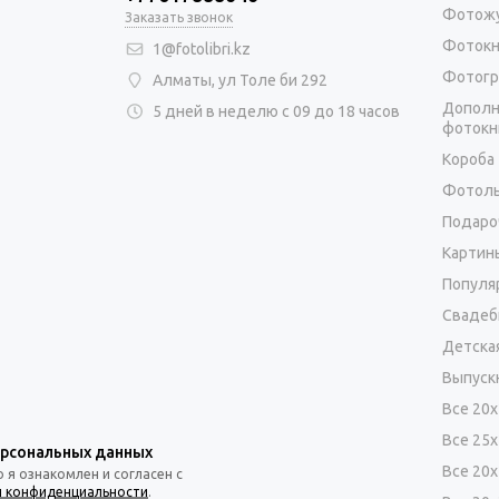
Фотож
Заказать звонок
Фотокн
1@fotolibri.kz
Фотогр
Алматы, ул Толе би 292
Дополн
5 дней в неделю с 09 до 18 часов
фотокн
Короба
Фотоль
Подаро
Картин
Популя
Свадеб
Детска
Выпуск
Все 20
Все 25
ерсональных данных
Все 20
я ознакомлен и согласен с
и конфиденциальности
.