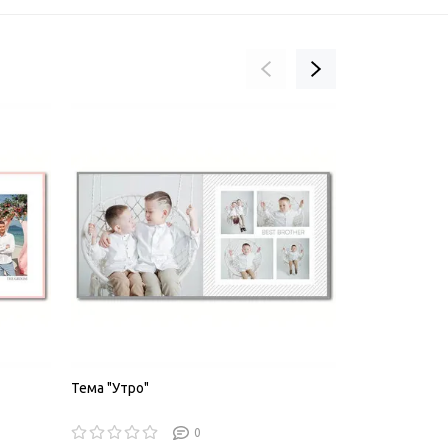
Тема "Утро"
Тема "Прогул
0