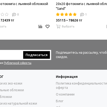
фотокнига с льняной обложкой
20x20 фотокнига с льняной об
"Sand"
0
1
 72439 тг
35115 – 78626 тг
рать
Выбрать
Подпишитесь на рассылку, чтоб
Подписаться
скидок.
вия
Публичной оферты
.
ОГ
Информация
и из эко-кожи
Политика конфиденциальности
оферта
льные обложки
О компании
бложки
Блог
и из натуральной кожи