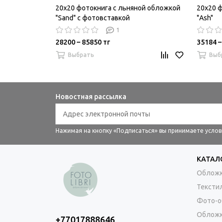
20x20 фотокнига с льняной обложкой
20x20 
"Sand" с фотовставкой
"Ash"
1
28200 – 85850 тг
35184 –
Выбрать
Выб
Новостная рассылка
Нажимая на кнопку «Подписаться» вы принимаете усло
КАТАЛ
Обложк
Тексти
Фото-о
Обложк
+77017888646