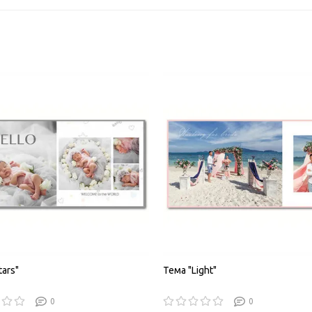
tars"
Тема "Light"
0
0