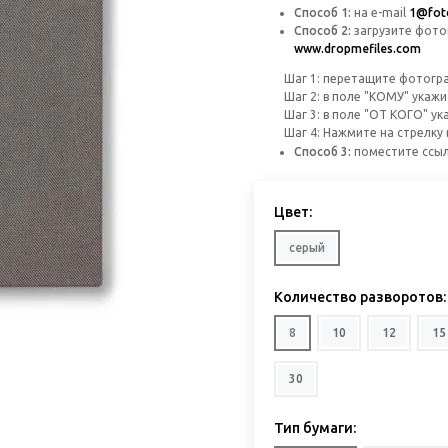
Способ 1:
на
e-mail
1@foto
Способ 2:
загрузите фото
www.dropmefiles.com
Шаг 1: перетащите фотографи
Шаг 2: в поле "КОМУ" укаж
Шаг 3: в поле "ОТ КОГО" укаж
Шаг 4: Нажмите на стрелку 
Способ 3:
поместите ссыл
Цвет:
серый
Количество разворотов:
8
10
12
15
30
Тип бумаги: