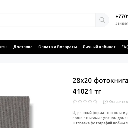
+770
Заказа
акты
Доставка
Оплата и Возвраты
Личный кабинет
FA
28x20 фотокнига
41021 тг
Оставить 
Идеальный формат фотокниги д
полке с книгами в уютном дома
Отправка фотографий любым 