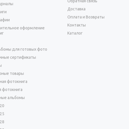
Обратная связь
урналы
Доставка
иги
Оплата и Возвраты
афии
Контакты
ительное оформление
иг
Каталог
бомы для готовых фото
чные сертификаты
ы
рные товары
ная фотокнига
я фотокнига
ные альбомы
х20
х25
х28