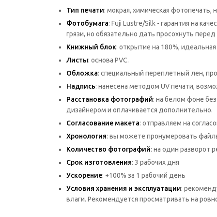
Тип печати
: мокрая, химическая фотопечать,
Фотобумага
: Fuji Lustre/Silk - гарантия на
грязи, но обязательно дать просохнуть перед 
Книжный блок
: открытие на 180%, идеальна
Листы
: основа PVC.
Обложка
: специальный переплетный лен, про
Надпись
: нанесена методом UV печати, возм
Расстановка фотографий
: на белом фоне б
дизайнером и оплачивается дополнительно.
Согласование макета
: отправляем на соглас
Хронология
: вы можете пронумеровать файлы
Количество фотографий
: на один разворот
Срок изготовления
: 3 рабочих дня
Ускорение
: +100% за 1 рабочий день
Условия хранения и эксплуатации
: рекоменд
влаги. Рекомендуется просматривать на ровно