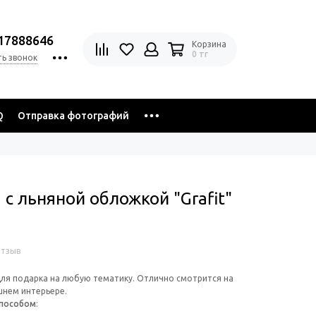
17888646
Корзина
0 тг
ть звонок
Q
Отправка фотографий
 с льняной обложкой "Grafit"
отзыв
ля подарка на любую тематику. Отлично смотрится на
шнем интерьере.
способом
: