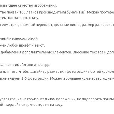
 наивысшее качество изображения.
 качество печати 100 лет (от производителя бумаги Fuji). Можно пр
тем, как закрыть книгу.
я геометрия, книжный переплет, цельные листы, размер разворота
чный и износостойкий.
ожен любой шрифт и текст.
ез добавления дополнительных элементов. Внесение текстов и до
ование на имейл или whatsaрp.
 для того, чтобы дизайнер разместил фотографии по этой хронол
 рекомендуем 2-6 фотографии. Можно и большее количество, одна
уется хранить в горизонтальном положении, не подвергать прям
й твердой поверхности, а не на весу.