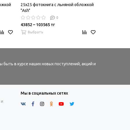
ложкой
25x25 фотокнига с льняной обложкой
25x25 фотокн
"Ash"
"Sand"
0
43852 – 103565 тг
41964 – 99105
Выбрать
Выбрать
ы быть в курсе наших новых поступлений, акций и
Мы в социальных сетях
 и