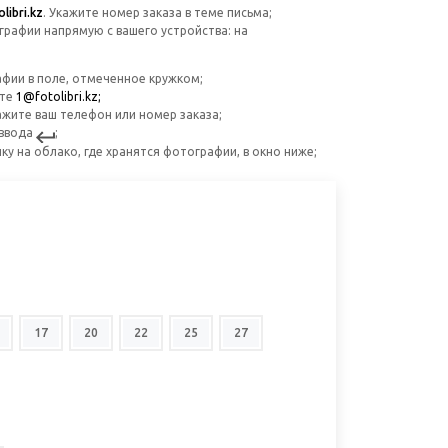
libri.kz
. Укажите номер заказа в теме письма;
графии напрямую с вашего устройства: на
и в поле, отмеченное кружком;
ите
1@fotolibri.kz;
ите ваш телефон или номер заказа;
ввода
;
ку на облако, где хранятся фотографии, в окно ниже;
17
20
22
25
27