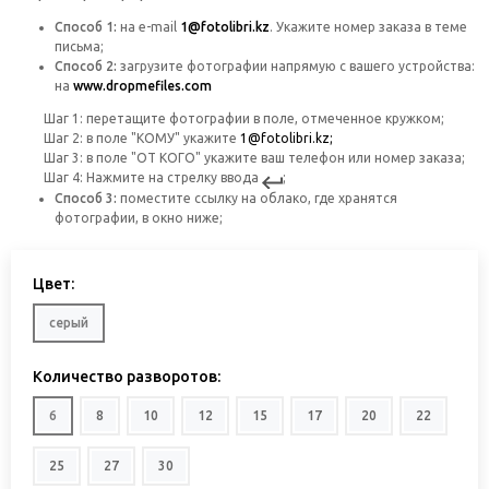
Способ 1:
на
e-mail
1@fotolibri.kz
. Укажите номер заказа в теме
письма;
Способ 2:
загрузите фотографии напрямую с вашего устройства:
на
www.dropmefiles.com
Шаг 1: перетащите фотографии в поле, отмеченное кружком;
Шаг 2: в поле "КОМУ" укажите
1@fotolibri.kz;
Шаг 3: в поле "ОТ КОГО" укажите ваш телефон или номер заказа;
Шаг 4: Нажмите на стрелку ввода
;
Способ 3:
поместите ссылку на облако, где хранятся
фотографии, в окно ниже;
Цвет:
серый
Количество разворотов:
6
8
10
12
15
17
20
22
25
27
30