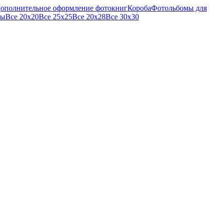
ополнительное оформление фотокниг
Короба
Фотольбомы для
мы
Все 20х20
Все 25х25
Все 20х28
Все 30х30