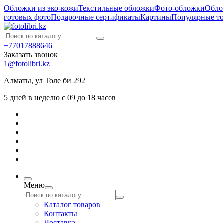
Обложки из эко-кожи
Текстильные обложки
Фото-обложки
Обло
готовых фото
Подарочные сертификаты
Картины
Популярные т
+77017888646
Заказать звонок
1@fotolibri.kz
Алматы, ул Толе би 292
5 дней в неделю с 09 до 18 часов
Меню
Каталог товаров
Контакты
Доставка