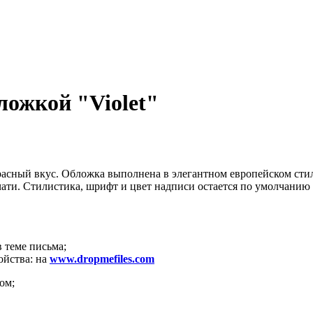
ложкой "Violet"
расный вкус. Обложка выполнена в элегантном европейском стил
ти. Стилистика, шрифт и цвет надписи остается по умолчанию 
в теме письма;
ойства: на
www.dropmefiles.com
ом;