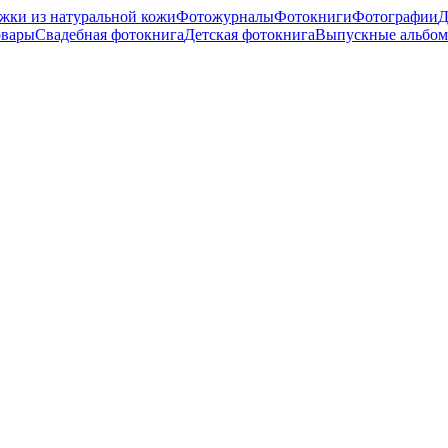
жки из натуральной кожи
Фотожурналы
Фотокниги
Фотографии
Д
овары
Свадебная фотокнига
Детская фотокнига
Выпускные альбо