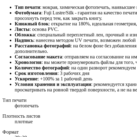
Тип печати
: мокрая, химическая фотопечать, наивысшее 
Фотобумага
: Fuji Lustre/Silk - гарантия на качество пе
просохнуть перед тем, как закрыть книгу.
Книжный блок
: открытие на 180%, идеальная геометрия
Листы
: основа PVC.
Обложка
: специальный переплетный лен, прочный и из
Надпись
: нанесена методом UV печати, возможен любой 
Расстановка фотографий
: на белом фоне без добавлени
дополнительно.
Согласование макета
: отправляем на согласование на им
Хронология
: вы можете пронумеровать файлы для того,
Количество фотографий
: на один разворот рекомендуем
Срок изготовления
: 3 рабочих дня
Ускорение
: +100% за 1 рабочий день
Условия хранения и эксплуатации
: рекомендуется хран
просматривать на ровной твердой поверхности, а не на ве
Тип печати
фотопечать
Плотность листов
плотные
Формат