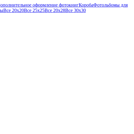
ополнительное оформление фотокниг
Короба
Фотольбомы для
мы
Все 20х20
Все 25х25
Все 20х28
Все 30х30