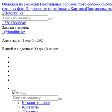
Обложки из эко-кожи
Текстильные обложки
Фото-обложки
Обло
готовых фото
Подарочные сертификаты
Картины
Популярные т
+77017888646
Заказать звонок
1@fotolibri.kz
Алматы, ул Толе би 292
5 дней в неделю с 09 до 18 часов
Меню
Каталог товаров
Контакты
Доставка