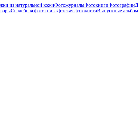
жки из натуральной кожи
Фотожурналы
Фотокниги
Фотографии
Д
овары
Свадебная фотокнига
Детская фотокнига
Выпускные альбо