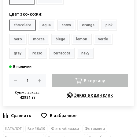
цвет эко-кожи:
chocolate
aqua
snow
orange
pink
nero
mocca
biege
lemon
verde
grey
rosso
terracota
navy
В корзину
Сумма заказа:
Заказ в один клик
42921 тг
В избранное
КАТАЛОГ
Все 30х30
Фото-обложки
Фотокниги