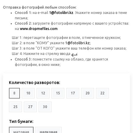
Отправка фотографий любым способом
:
Способ 1:
на
e-mail
1@fotolibri.kz
. Укажите номер заказа в теме
письма;
Способ 2:
загрузите фотографии напрямую с вашего устройства:
на
www.dropmefiles.com
Шаг 1: перетащите фотографии в поле, отмеченное кружком;
Шаг 2: в поле "КОМУ" укажите
1@fotolibri.kz;
Шаг 3: в поле "ОТ КОГО" укажите ваш телефон или номер заказа;
Шаг 4: Нажмите на стрелку ввода
;
Способ 3:
поместите ссылку на облако, где хранятся
фотографии, в окно ниже;
Количество разворотов:
8
10
12
15
17
20
22
25
27
30
Тип бумаги:
матовая
шелковая